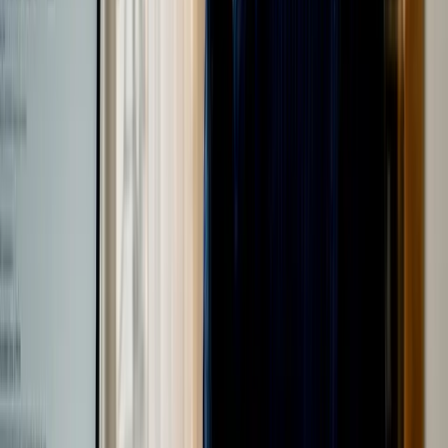
perte. Pour le
rachat de bijoux en or
courants, l'agence physique
offre la meilleure combinaison de sécurité et de rapidité. Pour le
rachat de lingots d'or
de valeur élevée, l'envoi assuré avec un
opérateur certifié peut être une option valable si l'agence est
éloignée.
En cas de litige ou de doute : comment
réagir
Même avec le meilleur protocole, il peut subsister un doute ou un
problème après la transaction. Voici les signes qui doivent vous
alerter immédiatement après une vente :
Vous n'avez pas reçu le paiement dans le délai convenu par
écrit
Le montant reçu diffère de l'offre acceptée sans explication
écrite
L'acheteur ne répond plus à vos messages ou appels
Vous avez reçu un chèque qui s'avère sans provision
Si l'un de ces signaux apparaît, voici la procédure à suivre pas à pas
:
Rassemblez tous les documents
: contrat, échanges écrits,