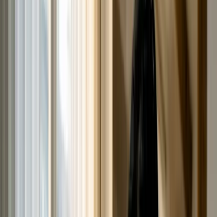
En cas de litige ou de doute : comment réagir
Notre analyse : ce que la plupart oublient sur le rachat d'or en
ligne
Sécurisez vos ventes et achats d'or avec GIOR
Questions fréquentes sur le rachat d'or sécurisé
Points Clés
Point
Détails
Toujours exiger un
Un document écrit est indispensable pour
contrat
chaque vente d'or en ligne.
Comparer les prix
Vérifiez l’offre avec le cours LBMA et
officiels
plusieurs plateformes avant tout engagement.
Méfiez-vous des
Un prix anormalement haut cache presque
offres alléchantes
toujours une arnaque.
Privilégier un
N’acceptez jamais d’espèces, privilégiez
paiement tracé
virement ou chèque certifié.
Recours en cas de
Utilisez le délai de 48h de rétractation et
doute
signalez toute difficulté à la DGCCRF.
Comprendre les risques d'arnaques sur le
rachat d'or en ligne