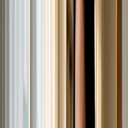
durée, qui disparaissent après avoir reçu votre envoi postal
Frais cachés
: des commissions prélevées après l'accord
initial, réduisant considérablement le montant final reçu
Les
sous-évaluations de bijoux en or
sont l'arnaque la
plus répandue : un or 18 carats payé à moitié prix, de
faux gendarmes ou de faux certificats sont des signaux
d'alerte clairs. Sachez que vous disposez d'un délai
légal de rétractation de 48h après toute offre de rachat.
Ce délai de 48 heures est une protection légale précieuse. Il vous
permet de refuser une offre sans justification et de récupérer votre
bien si vous avez des doutes. Ne laissez jamais un acheteur vous
presser de signer immédiatement. Tout professionnel sérieux
respecte ce délai sans discussion.
Pour éviter ces pièges dès le départ, renseignez-vous sur les
conditions du
rachat d'or en France
auprès de spécialistes certifiés
qui opèrent dans un cadre légal et transparent.
Vérifier les prérequis avant toute
transaction
Après avoir identifié les arnaques typiques, voyons comment