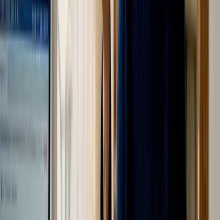
comment il arrive à son chiffre.
Bien choisir entre envoi sécurisé et dépôt
physique
Maintenant que vous avez une offre sérieuse, choisissez le mode de
transaction le plus adapté à votre situation. Deux options principales
existent : l'envoi postal via un kit sécurisé, ou le dépôt en agence
physique.
Avantages de l'envoi par kit postal :
Pratique si vous habitez loin d'une agence spécialisée
Certains opérateurs proposent des prix compétitifs grâce à
leurs volumes
Assurance possible sur l'envoi pour couvrir la valeur du bien
Pas de déplacement nécessaire pour les lots de valeur
importante
Inconvénients et risques de l'envoi postal :
Perte ou vol du colis pendant le transport, même avec
assurance
Impossibilité de vérifier l'évaluation en temps réel
Délai entre l'envoi et la réception de l'offre définitive