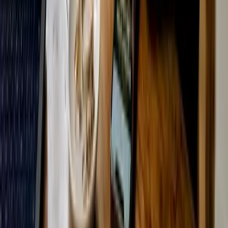
Le
service d'achat et vente d'or GIOR
répond précisément aux
critères que ce guide vous a appris à exiger : contrat écrit
systématique, paiement traçable, estimation basée sur le cours
officiel du jour, et experts certifiés disponibles dans plusieurs
agences du Var et de la Côte d'Azur. Que vous souhaitiez vendre
des bijoux, des lingots ou procéder au
rachat de pièces d'or
, chaque
opération est réalisée dans un cadre transparent et sécurisé. Pensez
également à consulter le
guide fiscalité de l'or
pour anticiper les
implications fiscales de votre vente avant de finaliser votre décision.
Questions fréquentes sur le rachat d'or
sécurisé
Quels documents dois-je exiger pour une vente d'or
en ligne ?
Il faut impérativement un contrat écrit détaillant le poids, la pureté, le
prix au gramme et un mode de paiement traçable comme un
virement bancaire ou un chèque certifié. Tout accord verbal est