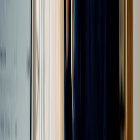
Certains kits d'envoi « gratuits » cachent des conditions
défavorables
Avantages du dépôt en agence physique :
Évaluation immédiate en présence d'un expert
Possibilité de négocier et de poser des questions directement
Paiement rapide, souvent le jour même
Transparence totale sur le processus d'estimation
Inconvénients du dépôt en agence :
Nécessite un déplacement
Moins d'options disponibles selon votre localisation
géographique
Les plateformes en ligne peuvent offrir jusqu'à 20% de
mieux par rapport aux bijoutiers locaux, mais la
vigilance sur les kits d'envoi reste indispensable. Pour
les petits lots, le dépôt physique reste souvent plus sûr
et plus rapide.
Conseil de pro :
pour tout lot d'une valeur supérieure à 500 euros,
privilégiez l'envoi assuré en valeur déclarée ou le dépôt direct en
agence. Le coût de l'assurance est négligeable face au risque de