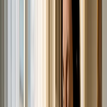
préparer une transaction fiable. Avant d'envoyer quoi que ce soit ou
de signer un accord, plusieurs vérifications s'imposent.
La première règle est simple : tout doit être écrit. Un accord verbal
ne vaut rien en cas de litige.
Exigez un contrat écrit
détaillant le
poids exact de votre or, sa pureté en carats, le prix au gramme
appliqué, et le mode de paiement prévu. Le paiement doit toujours
être traçable : virement bancaire ou chèque certifié uniquement,
jamais d'espèces.
Voici un tableau récapitulatif des prérequis obligatoires avant toute
transaction :
Élément à vérifier
Obligatoire
Détails
Identité du
SIRET, numéro de registre du
Oui
professionnel
commerce
Contrat écrit signé
Oui
Poids, pureté, prix au gramme
Mode de paiement
Oui
Virement ou chèque certifié
traçable
Délai de rétractation
Oui
48h minimum garanti
Description précise
Oui
Type d'or, état, poinçons
du bien
Assurance de l'envoi
Recommandé
Si envoi postal prévu
Attestation