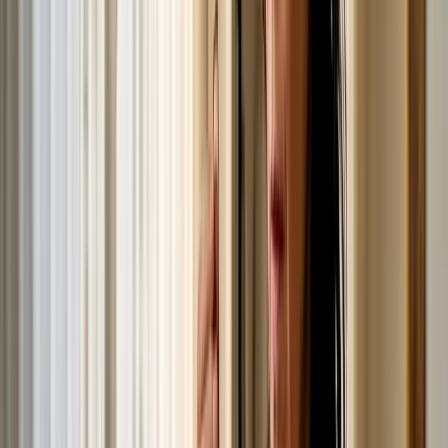
Conseil de pro :
exigez systématiquement la traçabilité du
paiement. Un virement bancaire laisse une trace irréfutable et vous
permet de contester la transaction auprès de votre banque si
nécessaire. Ne cédez jamais à la pression d'un acheteur qui insiste
pour payer en liquide, même en vous proposant un prix légèrement
supérieur.
Prenez aussi le temps de vérifier les avis clients sur des plateformes
indépendantes. Un historique de plusieurs années avec des retours
positifs vérifiables est un indicateur de sérieux. Méfiez-vous des sites
récents sans historique ou avec uniquement des avis très récents et
unanimement positifs.
Comparer les prix de rachat avec le cours
officiel
Une fois les documents en main, il est crucial d'estimer la valeur
réelle de votre or avant d'accepter la moindre offre. La référence
mondiale est le cours fixé par le LBMA (London Bullion Market
Association), publié deux fois par jour. C'est la base de calcul que
tout professionnel sérieux utilise.